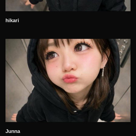
hikari
Junna