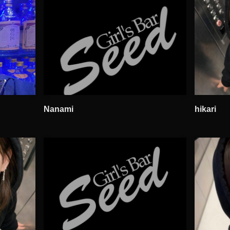
Nanami
hikari