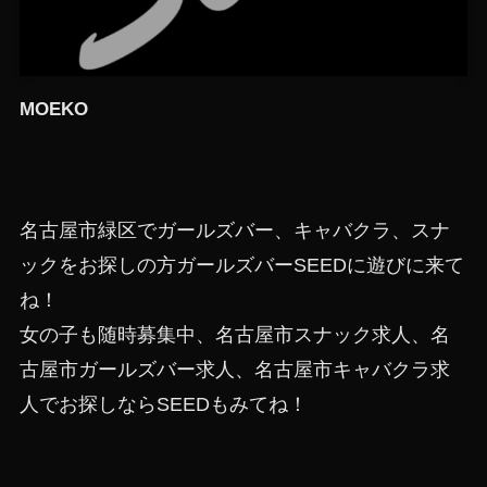
MOEKO
名古屋市緑区でガールズバー、キャバクラ、スナ
ックをお探しの方ガールズバーSEEDに遊びに来て
ね！
女の子も随時募集中、名古屋市スナック求人、名
古屋市ガールズバー求人、名古屋市キャバクラ求
人でお探しならSEEDもみてね！