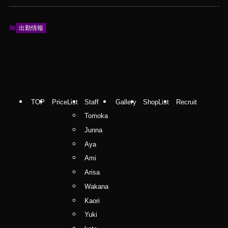
出勤情報
TOP
PriceList
Staff
Gallery
ShopList
Recruit
Tomoka
Junna
Aya
Ami
Arisa
Wakana
Kaori
Yuki