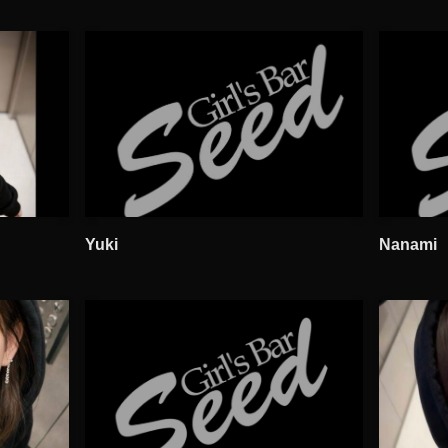
Yuki
Nanami