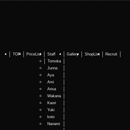
TOP
PriceList
Staff
Gallery
ShopList
Recruit
Tomoka
Junna
Aya
Ami
Arisa
Wakana
Kaori
Yuki
koto
Nanami