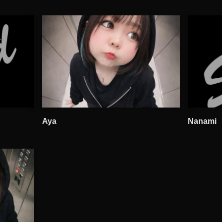
Aya
Nanami