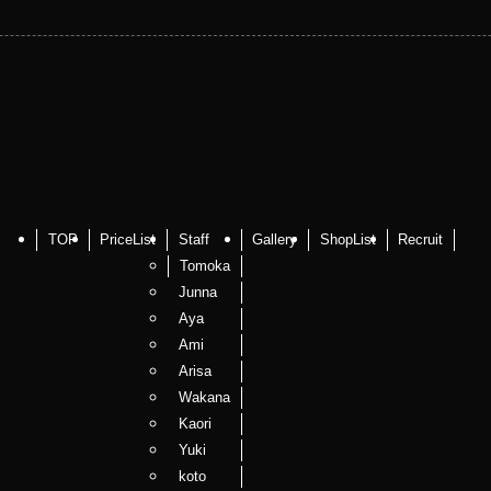
TOP
PriceList
Staff
Gallery
ShopList
Recruit
Tomoka
Junna
Aya
Ami
Arisa
Wakana
Kaori
Yuki
koto