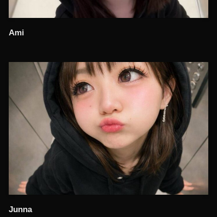
Ami
Junna