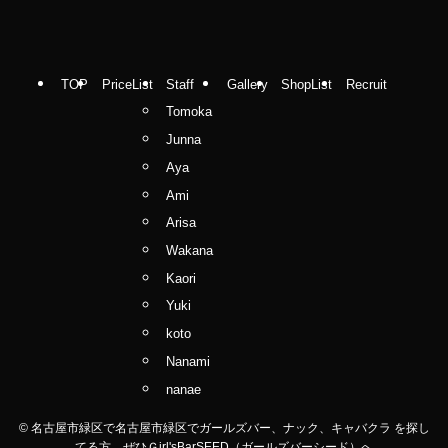
TOP
PriceList
Staff
Gallery
ShopList
Recruit
Tomoka
Junna
Aya
Ami
Arisa
Wakana
Kaori
Yuki
koto
Nanami
nanae
©
名古屋市緑区で名古屋市緑区でガールズバー、ナック、キャバクラ を探し
てる方、ぜひＧirl'sBarSEED（ガールズバーシード）へ